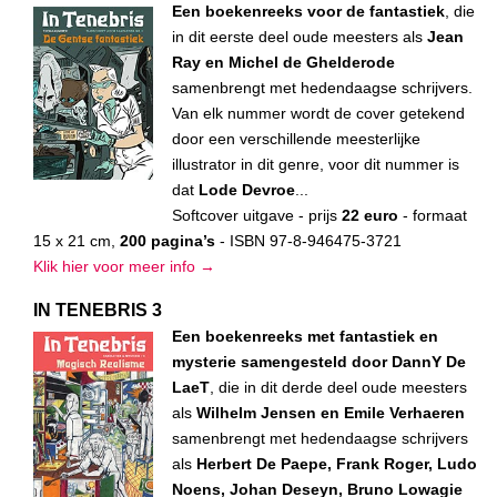
Een boekenreeks voor de fantastiek
, die
in dit eerste deel oude meesters als
Jean
Ray en Michel de Ghelderode
samenbrengt met hedendaagse schrijvers.
Van elk nummer wordt de cover getekend
door een verschillende meesterlijke
illustrator in dit genre, voor dit nummer is
dat
Lode Devroe
...
Softcover uitgave - prijs
22 euro
- formaat
15 x 21 cm,
200 pagina’s
- ISBN 97-8-946475-3721
Klik hier voor meer info →
IN TENEBRIS 3
Een boekenreeks met fantastiek en
mysterie samengesteld door DannY De
LaeT
, die in dit derde deel oude meesters
als
Wilhelm Jensen en Emile Verhaeren
samenbrengt met hedendaagse schrijvers
als
Herbert De Paepe, Frank Roger, Ludo
Noens, Johan Deseyn, Bruno Lowagie