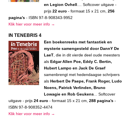
en Legion Ovhell
.... Softcover uitgave -
prijs
22 euro
- formaat 15 x 21 cm,
256
pagina’s
- ISBN 97-8-908343-9952
Klik hier voor meer info →
IN TENEBRIS 4
Een boekenreeks met fantastiek en
mysterie samengesteld door DannY De
LaeT
, die in dit vierde deel oude meesters
als
Edgar Allen Poe, Eddy C. Bertin,
Hubert Lampo en Jack De Graef
samenbrengt met hedendaagse schrijvers
als
Herbert De Paepe, Frank Roger, Ludo
Noens, Patrick Verlinden, Bruno
Lowagie en Rob Geukens
... Softcover
uitgave - prijs
24 euro
- formaat 15 x 21 cm,
288 pagina’s
-
ISBN 97-8-908352-4474
Klik hier voor meer info →